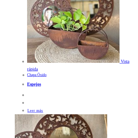
Vista
rápida
Chapa Óxido
Espejos
Leer más